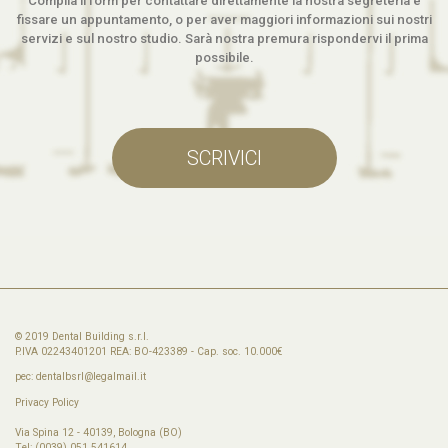
Compila il form per contattare direttamente la nostra segreteria e
fissare un appuntamento, o per aver maggiori informazioni sui nostri
servizi e sul nostro studio. Sarà nostra premura rispondervi il prima
possibile.
SCRIVICI
© 2019 Dental Building s.r.l.
P.IVA 02243401201 REA: BO-423389 - Cap. soc. 10.000€
pec:
dentalbsrl@legalmail.it
Privacy Policy
Via Spina 12 - 40139, Bologna (BO)
Tel: (0039) 051 541614