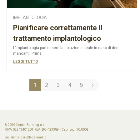
IMPLANTOLOGIA
Pianificare correttamente il
trattamento implantologico
L’implantologia può essere la soluzione ideale in caso di denti
mancanti. Prima ...
LEGGI TUTTO
1
2
3
4
5
›
© 2019 Dental Building s.r.l.
P.IVA 02243401201 REA: BO-423389 - Cap. soc. 10.000€
pec:
dentalbsrl@legalmail.it