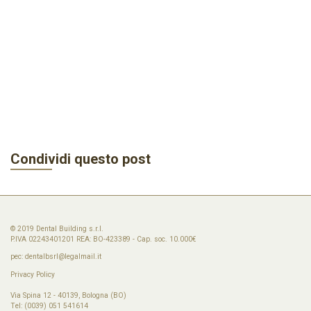
Condividi questo post
© 2019 Dental Building s.r.l.
P.IVA 02243401201 REA: BO-423389 - Cap. soc. 10.000€
pec:
dentalbsrl@legalmail.it
Privacy Policy
Via Spina 12 - 40139, Bologna (BO)
Tel: (0039) 051 541614