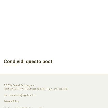
Condividi questo post
© 2019 Dental Building s.r.l.
P.IVA 02243401201 REA: BO-423389 - Cap. soc. 10.000€
pec:
dentalbsrl@legalmail.it
Privacy Policy