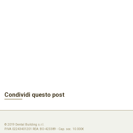
Condividi questo post
© 2019 Dental Building s.r.l.
P.IVA 02243401201 REA: BO-423389 - Cap. soc. 10.000€