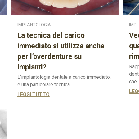
IMPLANTOLOGIA
IMP
La tecnica del carico
Vec
immediato si utilizza anche
qu
per l’overdenture su
ri
impianti?
Rapp
dent
L’implantologia dentale a carico immediato,
che .
è una particolare tecnica ...
LEG
LEGGI TUTTO