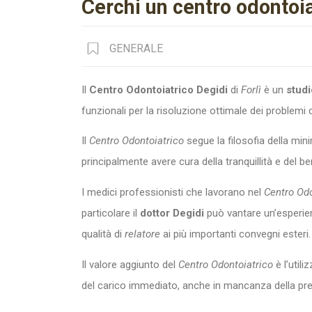
Cerchi un centro odontoia
GENERALE
Il
Centro Odontoiatrico
Degidi
di
Forlì
è un
studi
funzionali per la risoluzione ottimale dei problemi d
Il
Centro Odontoiatrico
segue la filosofia della mini
principalmente avere cura della tranquillità e del b
I medici professionisti che lavorano nel
Centro Odo
particolare il
dottor Degidi
può vantare un’esperien
qualità di
relatore
ai più importanti convegni esteri.
Il valore aggiunto del
Centro Odontoiatrico
è l’util
del carico immediato, anche in mancanza della pre