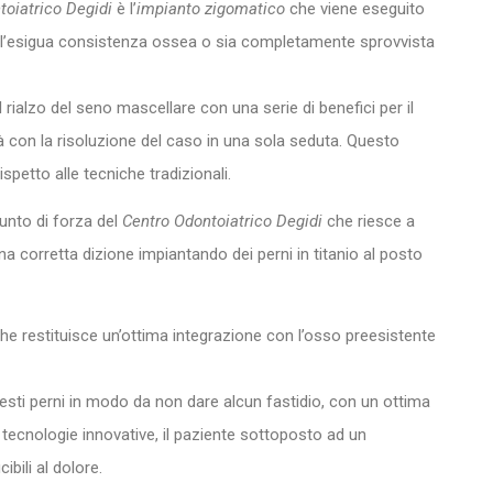
toiatrico Degidi
è l’
impianto zigomatico
che viene eseguito
 dall’esigua consistenza ossea o sia completamente sprovvista
il rialzo del seno mascellare con una serie di benefici per il
ità con la risoluzione del caso in una sola seduta. Questo
petto alle tecniche tradizionali.
unto di forza del
Centro Odontoiatrico Degidi
che riesce a
 una corretta dizione impiantando dei perni in titanio al posto
che restituisce un’ottima integrazione con l’osso preesistente
uesti perni in modo da non dare alcun fastidio, con un ottima
le tecnologie innovative, il paziente sottoposto ad un
ibili al dolore.