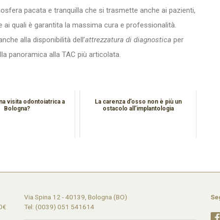
mosfera pacata e tranquilla che si trasmette anche ai pazienti,
e ai quali è garantita la massima cura e professionalità.
nche alla disponibilità dell’
attrezzatura di diagnostica
per
la panoramica alla TAC più articolata.
na visita odontoiatrica a
La carenza d’osso non è più un
Bologna?
ostacolo all’implantologia
Via Spina 12 - 40139, Bologna (BO)
Se
0€
Tel: (0039) 051 541614