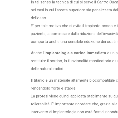
In tal senso la tecnica di cui si serve il
Centro Odon
nei casi in cui l’arcata superiore sia penalizzata
dell’osso.
E’ per tale motivo che si evita il trapianto osseo e 
paziente, a cominciare dalla riduzione dell’invasiv
comporta anche una sensibile riduzione dei costi ris
Anche l’
implantologia a carico immediato
è un p
restituire il sorriso, la funzionalità masticatoria e
delle naturali radici.
Il titanio è un materiale altamente biocompatibile 
rendendolo forte e stabile.
La protesi viene quindi applicata stabilmente su q
tollerabilità. E’ importante ricordare che, grazie al
intervento di implantologia non avrà fastidi riconduc