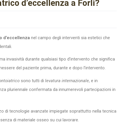
trico d’eccellenza a Forlì?
o d’eccellenza
nel campo degli interventi sia estetici che
entali.
ma invasività durante qualsiasi tipo d’intervento che significa
enessere del paziente prima, durante e dopo l’intervento.
ntoiatrico
sono tutti di
levatura internazionale
, e in
za pluriennale confermata da innumerevoli partecipazioni in
izzo di tecnologie avanzate impiegate soprattutto nella tecnica
senza di materiale osseo su cui lavorare.