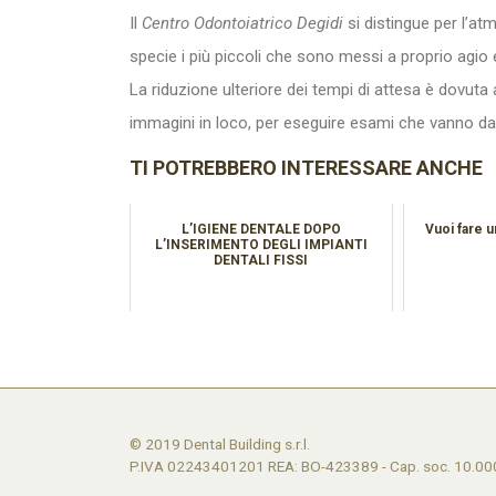
Il
Centro Odontoiatrico Degidi
si distingue per l’at
specie i più piccoli che sono messi a proprio agio 
La riduzione ulteriore dei tempi di attesa è dovuta a
immagini in loco, per eseguire esami che vanno dal
TI POTREBBERO INTERESSARE ANCHE
L’IGIENE DENTALE DOPO
Vuoi fare u
L’INSERIMENTO DEGLI IMPIANTI
DENTALI FISSI
© 2019 Dental Building s.r.l.
P.IVA 02243401201 REA: BO-423389 - Cap. soc. 10.00